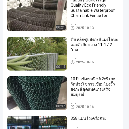
Factory Outlet High
Quality Eco Friendly
Sustainable Waterproof
Chain Link Fence for
Sport Fence
โซ่รั้วตาข่ายผ้า
00:21
2025-10-13
en
รั้วเหล็กชุบสังกะสีแผงโลหะ
และสิ่งกีดขวาง 11-1 / 2
"เกจ
โซ่รั้วตาข่ายผ้า
2025-10-16
00:14
10 Ft เชิงพาณิชย์ 2x9 เกจ
วัดห่วงโซ่การเชื่อมโยงรั้ว
สังกะสีชุดแพคเกจเสร็จ
สมบูรณ์
โซ่รั้วตาข่ายผ้า
00:37
2025-10-16
358 แผ่นรั้วเครือสาย