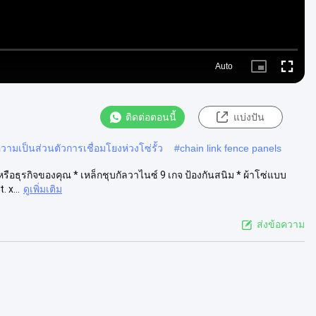
Auto
Picture-
Fullscre
in-
Picture
ติดต่อตอนนี้
แบ่งปัน
วามเป็นส่วนตัวการเชื่อมโยงห่วงโซ่รั้ว
#
chain link fence panels
หรือธุรกิจของคุณ * เหล็กชุบกัลวาไนซ์ 9 เกจ ป้องกันสนิม * ผ้าโซ่แบบ
 x...
ดูเพิ่มเติม
ส่งข้อความ