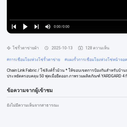
Loaded
:
0%
0:00
/
0:00
Play
Play
Play
Mute
Current
Duration
next
next
Time
โซ่รั้วตาข่ายผ้า
2025-10-13
128 ความเห็น
#
การเชื่อมโยงห่วงโซ่รั้วตาข่าย
#
แผงรั้วการเชื่อมโยงห่วงโซ่หน้าจอค
Chain Link Fabric / โซ่ลิงค์รั้วม้วน * ให้ขอบเขตการป้องกันสำหรับบ้าน
ประหยัดครอบคลุม 50 ฟุตเมื่อยืดออก ภาพรวมผลิตภัณฑ์ YARDGARD 4 ft.
ข้อความจากผู้เข้าชม
ยังไม่มีความเห็นจากสาธารณะ