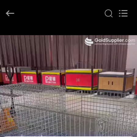
Hebei
Qijie
Wire
Mesh
MFG
Co.,
Ltd.
All
บ้าน
Rights
Reserved.
สินค้า
เกี่ยว
กับ
เรา
ทัวร์