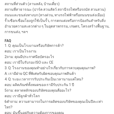
สถานที่ส่วนตัว (ลานหลัง, บ้านเดี่ยว)
สถานที่สาธารณะ (ปาร์ค สวนสัตว์ สถานีรถไฟหรือรถบัส สวนสวน)
ถนนและขนส่งทางบก (ทางด่วน, ทางรถไฟฟ้าหรือถนนขนส่งเมือง)
รั้วเชือกเชื่อมโยงถูกใช้เป็นรั้ว, การตกแต่งหรือการป้องกันสําหรับสิ่ง
อํานวยความสะดวกต่าง ๆ ในอุตสาหกรรม, เกษตร, โครงสร้างพื้นฐาน,
การขนส่ง, ฯลฯ
FAQ
1. Q: คุณเป็นโรงงานหรือบริษัทการค้า?
ตอบ: เราเป็นโรงงาน
2ถาม: คุณมีประกาศนียบัตรอะไร
ตอบ: เรามีใบรับรอง ISO และ CE
3. Q: โรงงานของคุณทําอย่างไรเกี่ยวกับการควบคุมคุณภาพ?
A: เรามีฝ่าย QC ที่พิเศษรับผิดชอบคุณภาพสินค้า
4. Q: ระยะเวลาการรับประกันเป็นเวลานานแค่ไหน?
ตอบ: ผลิตภัณฑ์ทั้งหมดของเรามีรับประกัน 1 ปี
5ถาม: ตลาดหลักของบริษัทของคุณคืออะไร?
ตอบ: เรามีลูกค้าทั่วโลก
6คําถาม: ความสามารถในการผลิตของบริษัทของคุณเป็นปีละเท่า
ไหร่?
ตอบ: มันขึ้นอยู่กับความต้องการของคุณ