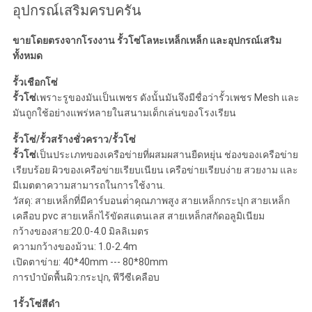
อุปกรณ์เสริมครบครัน
ขายโดยตรงจากโรงงาน รั้วโซ่โลหะเหล็กเหล็ก และอุปกรณ์เสริม
ทั้งหมด
รั้วเชือกโซ่
รั้วโซ่
เพราะรูของมันเป็นเพชร ดังนั้นมันจึงมีชื่อว่ารั้วเพชร Mesh และ
มันถูกใช้อย่างแพร่หลายในสนามเด็กเล่นของโรงเรียน
รั้วโซ่/รั้วสร้างชั่วคราว/รั้วโซ่
รั้วโซ่
เป็นประเภทของเครือข่ายที่ผสมผสานยืดหยุ่น ช่องของเครือข่าย
เรียบร้อย ผิวของเครือข่ายเรียบเนียน เครือข่ายเรียบง่าย สวยงาม และ
มีเมตตาความสามารถในการใช้งาน.
วัสดุ: สายเหล็กที่มีคาร์บอนต่ําคุณภาพสูง สายเหล็กกระปุก สายเหล็ก
เคลือบ pvc สายเหล็กไร้ขัดสแตนเลส สายเหล็กสกัดอลูมิเนียม
กว้างของสาย:20.0-4.0 มิลลิเมตร
ความกว้างของม้วน: 1.0-2.4m
เปิดตาข่าย: 40*40mm --- 80*80mm
การบําบัดพื้นผิว:กระปุก, พีวีซีเคลือบ
1รั้วโซ่สีดํา