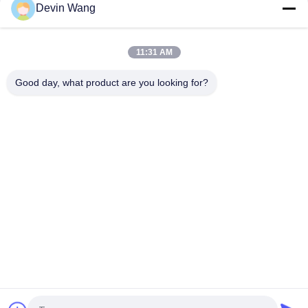
ม้วนตาข่ายลวดเพชรเคลือบสังกะสี รั้วสนามเทนนิส
Devin Wang
ปรับปรุงความยั่งยืนยาว ขนาดยอดขาย ขาวพ่น PVC ผิวเคลือบ
Chain Link Fence Cyclone Wire Mesh Fence สําหรับสนามบา
11:31 AM
สบอล
Good day, what product are you looking for?
หมวดหมู่ยอดนิยม
ทั้งหมด
ตาข่ายโลหะขยาย
ตาข่ายโลหะเจาะรู
ลวดตาข่ายโลหะ
เครื่องลวดตาข่าย
รั้วตาข่ายชั่วคราว
เชื่อมลวดตาข่าย
โซ่รั้วตาข่ายผ้า
แผงรั้วตาข่ายลวด