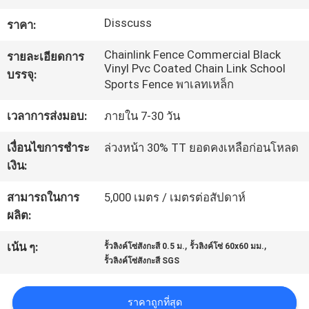
โรงงาน
Disscuss
ราคา:
Chainlink Fence Commercial Black
รายละเอียดการ
ควบคุม
Vinyl Pvc Coated Chain Link School
บรรจุ:
Sports Fence พาเลทเหล็ก
คุณภาพ
เวลาการส่งมอบ:
ภายใน 7-30 วัน
เงื่อนไขการชำระ
ล่วงหน้า 30% TT ยอดคงเหลือก่อนโหลด
ติดต่อ
เงิน:
เรา
สามารถในการ
5,000 เมตร / เมตรต่อสัปดาห์
ผลิต:
ขอ
,
,
เน้น ๆ:
รั้วลิงค์โซ่สังกะสี 0.5 ม.
รั้วลิงค์โซ่ 60x60 มม.
รั้วลิงค์โซ่สังกะสี SGS
ใบ
เสนอ
ราคาถูกที่สุด