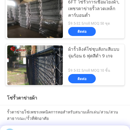
6FT โซ่รั้วการเชื่อมโยงผ้า,
เพชรตาข่ายรั้วลวดเหล็ก
คาร์บอนต่ำ
$9.5-32.5/roll MOQ:50 ชุด
ติดต่อ
ผ้ารั้วลิงค์โซ่ชุบสังกะสีแบบ
จุ่มร้อน 6 ฟุตสีดำ 9 เกจ
$9.5-32.5/roll MOQ:10 ชิ้น
ติดต่อ
โซ่รั้วตาข่ายผ้า
รั้วตาข่ายโซ่เพชรเทคนิคการทอสำหรับสนามเด็กเล่น/สวน/สวน
สาธารณะ/รั้วที่พักอาศัย