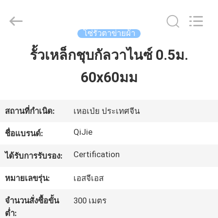
Hebei
Qijie
Wire
Mesh
MFG
โซ่รั้วตาข่ายผ้า
Co.,
Ltd.
All
รั้วเหล็กชุบกัลวาไนซ์ 0.5ม.
บ้าน
Rights
Reserved.
60x60มม
สินค้า
สถานที่กำเนิด:
เหอเป่ย ประเทศจีน
เกี่ยว
QiJie
ชื่อแบรนด์:
กับ
Certification
ได้รับการรับรอง:
เรา
หมายเลขรุ่น:
เอสจีเอส
จำนวนสั่งซื้อขั้น
300 เมตร
ทัวร์
ต่ำ: