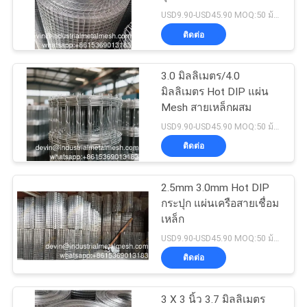
USD9.90-USD45.90 MOQ:50 ม้วน
ราคา
ติดต่อ
87
แผนผัง
3.0 มิลลิเมตร/4.0
รั้วตาข่ายชั่วคราว
มิลลิเมตร Hot DIP แผ่น
เว็บไซต์
Mesh สายเหล็กผสม
USD9.90-USD45.90 MOQ:50 ม้วน
ติดต่อ
PRIVACY
POLICY
2.5mm 3.0mm Hot DIP
639
กระปุก แผ่นเครือสายเชื่อม
เหล็ก
เชื่อมลวดตาข่าย
USD9.90-USD45.90 MOQ:50 ม้วน
ติดต่อ
3 X 3 นิ้ว 3.7 มิลลิเมตร