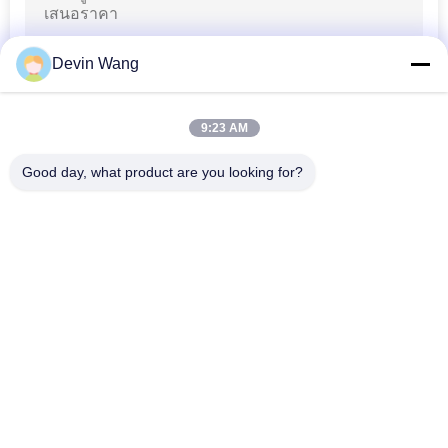
ลวดผูกสังกะสี
Devin Wang
9:23 AM
Good day, what product are you looking for?
หมวดหมู่ยอดนิยม
ทั้งหมด
128
ตะแกรงเหล็กชุบ
ตาข่ายโลหะขยาย
ตาข่ายโลหะเจาะรู
สังกะสี
ลวดตาข่ายโลหะ
เครื่องลวดตาข่าย
รั้วตาข่ายชั่วคราว
เชื่อมลวดตาข่าย
140