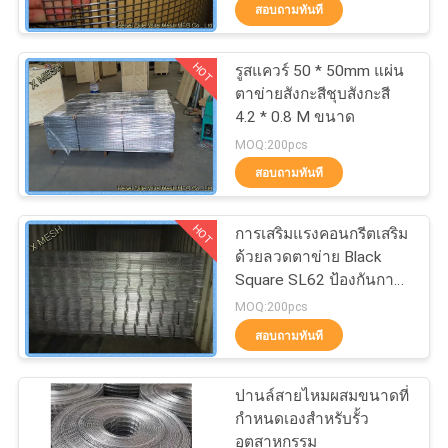
สอบถามทันที
โรงงาน
HOT
รูสแควร์ 50 * 50mm แผ่น
309
ตาข่ายสังกะสีชุบสังกะสี
ควบคุม
4.2 * 0.8 M ขนาด
ลวดตาข่ายโลหะ
คุณภาพ
MOQ:200pcs
สอบถามทันที
ติดต่อ
HOT
การเสริมแรงคอนกรีตเสริม
ด้วยลวดตาข่าย Black
เรา
Square SL62 ป้องกันการ
73
เสียดสี
MOQ:200pcs
สอบถามทันที
ขอ
เครื่องลวดตาข่าย
ใบ
ปานล์สายไหมผสมขนาดที่
กําหนดเองสําหรับรั้ว
เสนอ
อุตสาหกรรม