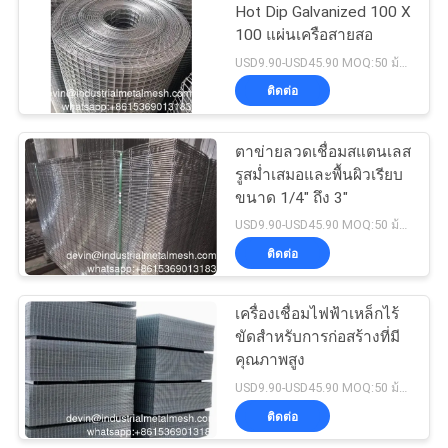
Hot Dip Galvanized 100 X
100 แผ่นเครือสายสอ
198
USD9.90-USD45.90 MOQ:50 ม้วน
ติดต่อ
โซ่รั้วตาข่ายผ้า
ตาข่ายลวดเชื่อมสแตนเลส
รูสม่ำเสมอและพื้นผิวเรียบ
ขนาด 1/4" ถึง 3"
USD9.90-USD45.90 MOQ:50 ม้วน
ติดต่อ
149
เครื่องเชื่อมไฟฟ้าเหล็กไร้
แผงรั้วตาข่ายลวด
ขัดสําหรับการก่อสร้างที่มี
คุณภาพสูง
USD9.90-USD45.90 MOQ:50 ม้วน
ติดต่อ