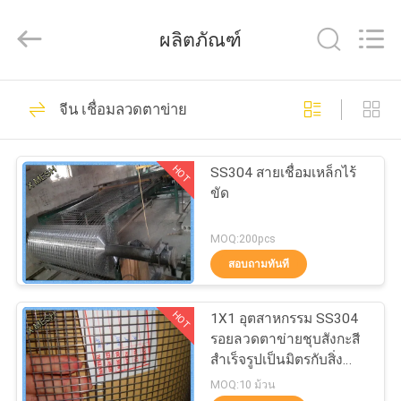
Hebei
Qijie
Wire
ผลิตภัณฑ์
Mesh
MFG
Co.,
Ltd.
All
138
บ้าน
Rights
จีน เชื่อมลวดตาข่าย
Reserved.
ตาข่ายโลหะขยาย
สินค้า
HOT
SS304 สายเชื่อมเหล็กไร้
ขัด
เกี่ยว
MOQ:200pcs
สอบถามทันที
กับ
107
เรา
HOT
1X1 อุตสาหกรรม SS304
ตาข่ายโลหะเจาะรู
รอยลวดตาข่ายชุบสังกะสี
สำเร็จรูปเป็นมิตรกับสิ่ง
ทัวร์
แวดล้อม
MOQ:10 ม้วน