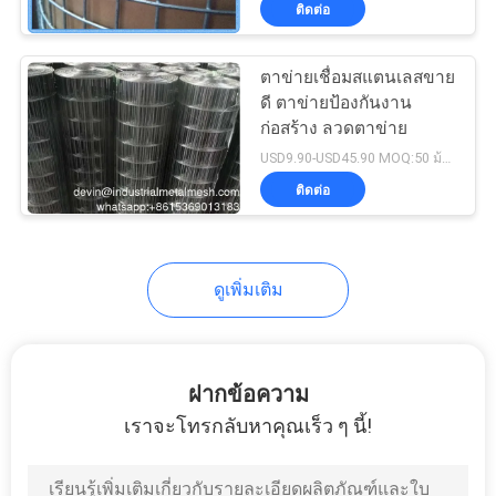
ติดต่อ
253
ตาข่ายการทำเหมือง
ตาข่ายเชื่อมสแตนเลสขาย
ดี ตาข่ายป้องกันงาน
แร่
ก่อสร้าง ลวดตาข่าย
USD9.90-USD45.90 MOQ:50 ม้วน
ติดต่อ
75
ดูเพิ่มเติม
ตะกร้า Gabion เชื่อม
ฝากข้อความ
เราจะโทรกลับหาคุณเร็ว ๆ นี้!
162