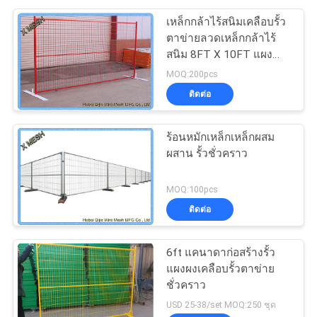
เหล็กกล้าไร้สนิมเคลือบรั้ว
ตาข่ายลวดเหล็กกล้าไร้
สนิม 8FT X 10FT แผง
ตาข่าย
MOQ:200pcs
ติดต่อ
ร้อนหมักเหล็กเหล็กผสม
ผสาน รั้วชั่วคราว
MOQ:100pcs
ติดต่อ
6ft แคนาดาก่อสร้างรั้ว
แผงผงเคลือบรั้วตาข่าย
ชั่วคราว
USD 25-38/set MOQ:250 ชุด