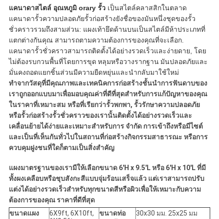
แคนาดาสไตล์
อุณหภูมิ
orary รั้ว
เป็นสไตล์คลาสสิกในตลาด
แคนาดารั้วความปลอดภัยรั้วก่อสร้างยังชื่อของมันหนึ่งชุดของรั้ว
ชั่วคราวรวมถึงสามส่วน: แผงเท้ายึดด้านบนเป็นสไตล์มีห้าประเภทที่
แตกต่างกันคุณ สามารถตามความต้องการของคุณที่จะเลือก.
แคนาดารั้วชั่วคราวสามารถติดตั้งได้อย่างรวดเร็วและง่ายดาย, โดย
ไม่ต้องรบกวนพื้นที่โดยการขุด
หลุมหรือวางรากฐาน
มันปลอดภัยและ
มั่นคงถอดแยกชิ้นส่วนมีความยืดหยุ่นและนำกลับมาใช้ใหม่
ทำจากวัสดุที่มีคุณภาพและเทคนิคการก่อสร้างชั้นนำการฟันดาบของ
เราถูกออกแบบมาเพื่อมอบคุณค่าที่ดีที่สุดสำหรับการแก้ปัญหาของคุณ
ในราคาที่เหมาะสม
หรือที่เรียกว่ารั้วพกพา, รั้วรักษาความปลอดภัย
หรือรั้วก่อสร้างรั้วชั่วคราวของเรานั้นติดตั้งได้อย่างรวดเร็วและ
เคลื่อนย้ายได้ง่ายและเหมาะสำหรับการ จำกัด การเข้าถึงหรือมีไซต์
และเป็นที่เห็นกันทั่วไปในสถานที่ก่อสร้างกิจกรรมสาธารณะ หรือการ
ควบคุมฝูงชนที่ใดก็ตามเป็นสิ่งสำคัญ
แผงมาตรฐานของเรามีให้เลือกขนาด 6'H x 9.5'L หรือ 6'H x 10'L ที่มี
ทั้งผงเคลือบหรือชุบสังกะสีแบบจุ่มร้อนเสร็จแล้ว แต่เราสามารถปรับ
แต่งได้อย่างรวดเร็วสำหรับทุกขนาดสีหรือผิวเพื่อให้เหมาะกับความ
ต้องการของคุณ ราคาที่ดีที่สุด
ขนาดแผง
6X9ft, 6X10ft,
ขนาดท่อ
30x30 มม. 25x25 มม