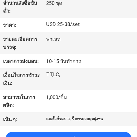
จำนวนสั่งซื้อขั้น
250 ชุด
โรงงาน
ต่ำ:
USD 25-38/set
ราคา:
ควบคุม
รายละเอียดการ
พาเลท
คุณภาพ
บรรจุ:
เวลาการส่งมอบ:
10-15 วันทำการ
ติดต่อ
TT,LC,
เงื่อนไขการชำระ
เรา
เงิน:
สามารถในการ
1,000/ชิ้น
ขอ
ผลิต:
,
ใบ
เน้น ๆ:
แผงรั้วชั่วคราว
รั้วการควบคุมฝูงชน
เสนอ