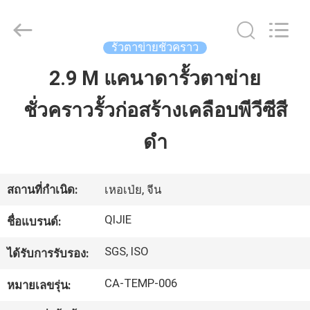
Hebei
Qijie
Wire
Mesh
MFG
รั้วตาข่ายชั่วคราว
Co.,
Ltd.
All
2.9 M แคนาดารั้วตาข่าย
บ้าน
Rights
Reserved.
ชั่วคราวรั้วก่อสร้างเคลือบพีวีซีสี
สินค้า
ดำ
เกี่ยว
สถานที่กำเนิด:
เหอเป่ย, จีน
กับ
QIJIE
ชื่อแบรนด์:
เรา
SGS, ISO
ได้รับการรับรอง:
CA-TEMP-006
หมายเลขรุ่น:
ทัวร์