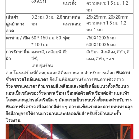
6X9.5ft
แนวตั้ง:
ความหนา: 1.5 มม., 1.2
มม
เส้นผ่า
3.2 มม. 3 มม. 2.8
ขนาดท่อ
25x25mm, 20x20mm
ความหนา 1.5 มม. 1.2
ศูนย์กลาง
มม
แนวนอน:
มม. 1 มม
ลวด
ตาข่าย / เปิด
60 * 150 มม. 50
ฟุต:
760X120X6 มม.
* 100 มม
600X100X6 มม
การรักษาพื้น
ผงทาสี, เคลือบพี
สี:
สีเขียว, สีเหลือง, สีดำ, สี
ผิว
วีซี,
แดง, สีฟ้า, ฯลฯ
แบบจุ่มร้อน
ด้วยโครงสร้างที่ยืดหยุ่นและสีที่หลากหลายสำหรับการเลือก
ฟันดาบ
ชั่วคราวสไตล์แคนาดา
จึงเป็นที่นิยมสำหรับการฟันดาบชั่วคราว
รั้วพกพาแคนาดาด้วยกรอบสี่เหลี่ยมและท่อสี่เหลี่ยมแนวตั้งหรือแนว
นอนเป็นชนิดของรั้วพกพาเชื่อม
เชื่อมต่อด้วยตัวเชื่อมต่อด้านบนเท้า
โลหะและอุปกรณ์เสริมอื่น ๆ มันกลายเป็นระบบรั้วทั้งหมดสำหรับการ
ฟันดาบชั่วคราว
เนื่องจากสีต่าง ๆ ความแข็งแรงและความทนทานสูง
จึงมีอายุการใช้งานยาวนานและปลอดภัยสำหรับรั้วบ้านและรั้ว
โรงงาน