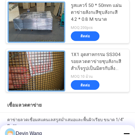
รูสแควร์ 50 * 50mm แผ่น
ตาข่ายสังกะสีชุบสังกะสี
4.2 * 0.8 M ขนาด
MOQ:200pcs
ติดต่อ
1X1 อุตสาหกรรม SS304
รอยลวดตาข่ายชุบสังกะสี
สำเร็จรูปเป็นมิตรกับสิ่ง
แวดล้อม
MOQ:10 ม้วน
ติดต่อ
เชื่อมลวดตาข่าย
ตาข่ายลวดเชื่อมสแตนเลสรูสม่ำเสมอและพื้นผิวเรียบ ขนาด 1/4"
ถึง 3"
Devin Wang