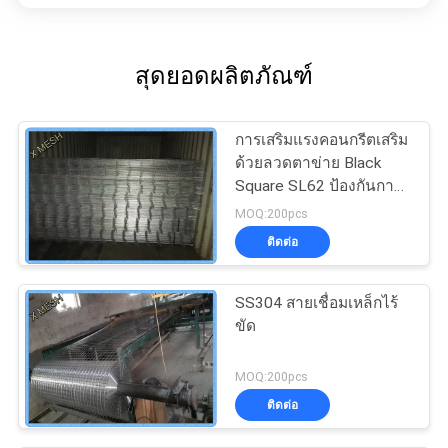
สุดยอดผลิตภัณฑ์
การเสริมแรงคอนกรีตเสริม
ด้วยลวดตาข่าย Black
Square SL62 ป้องกันการ
เสียดสี
MOQ:200pcs
ติดต่อ
SS304 สายเชื่อมเหล็กไร้
ขัด
MOQ:200pcs
ติดต่อ