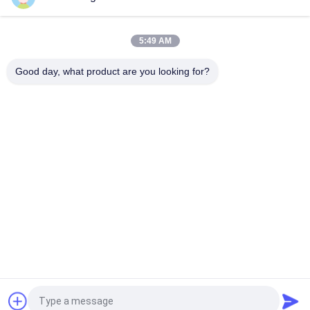
เครื่องเชื่อมไฟฟ้าเหล็กไร้ขัดสําหรับการก่อสร้างที่มีคุณภาพสูง
5:49 AM
สแตนเลส 304 แปรงสาย Mesh 1/2 นิ้วผ้าอุปกรณ์สําหรับกรงแมลง
Mesh
Good day, what product are you looking for?
หมวดหมู่ยอดนิยม
ทั้งหมด
ตาข่ายโลหะขยาย
ตาข่ายโลหะเจาะรู
ลวดตาข่ายโลหะ
เครื่องลวดตาข่าย
รั้วตาข่ายชั่วคราว
เชื่อมลวดตาข่าย
โซ่รั้วตาข่ายผ้า
แผงรั้วตาข่ายลวด
ขอใบเสนอราคา