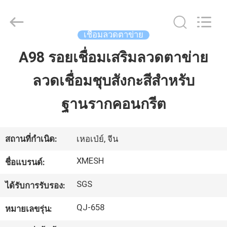
Hebei
Qijie
Wire
Mesh
MFG
เชื่อมลวดตาข่าย
Co.,
Ltd.
All
A98 รอยเชื่อมเสริมลวดตาข่าย
บ้าน
Rights
Reserved.
ลวดเชื่อมชุบสังกะสีสำหรับ
สินค้า
ฐานรากคอนกรีต
เกี่ยว
สถานที่กำเนิด:
เหอเป่ย์, จีน
กับ
XMESH
ชื่อแบรนด์:
เรา
SGS
ได้รับการรับรอง:
QJ-658
หมายเลขรุ่น:
ทัวร์