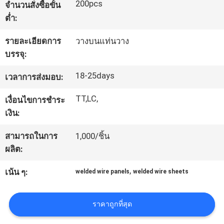
200pcs
จำนวนสั่งซื้อขั้น
โรงงาน
ต่ำ:
รายละเอียดการ
วางบนแท่นวาง
ควบคุม
บรรจุ:
คุณภาพ
18-25days
เวลาการส่งมอบ:
TT,LC,
เงื่อนไขการชำระ
ติดต่อ
เงิน:
เรา
สามารถในการ
1,000/ชิ้น
ผลิต:
,
ขอ
เน้น ๆ:
welded wire panels
welded wire sheets
ใบ
ราคาถูกที่สุด
เสนอ