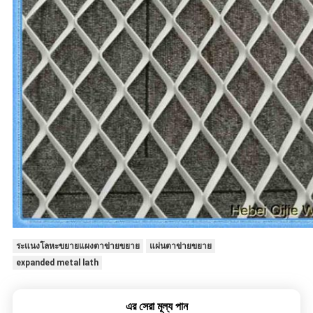
ระแนงโลหะขยายแผงตาข่ายขยาย
แผ่นตาข่ายขยาย
expanded metal lath
এর সেরা মূল্য পান