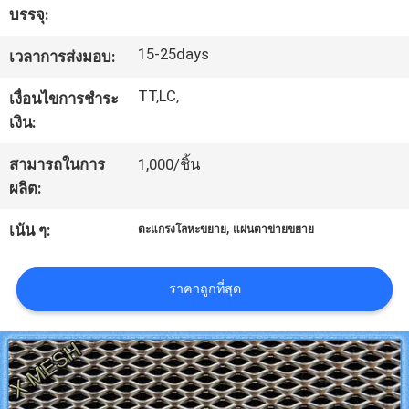
บรรจุ:
โรงงาน
15-25days
เวลาการส่งมอบ:
ควบคุม
TT,LC,
เงื่อนไขการชำระ
เงิน:
คุณภาพ
สามารถในการ
1,000/ชิ้น
ผลิต:
ติดต่อ
,
เน้น ๆ:
ตะแกรงโลหะขยาย
แผ่นตาข่ายขยาย
เรา
ราคาถูกที่สุด
ขอ
ใบ
เสนอ