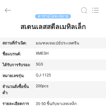
Hebei
Qijie
Wire
Mesh
MFG
ตาข่ายโลหะขยาย
Co.,
Ltd.
All
สเตนเลสสตีลเมทิลเล็ก
บ้าน
Rights
Reserved.
สินค้า
สถานที่กำเนิด:
มณฑลเหอเป่ย์ประเทศจีน
XMESH
ชื่อแบรนด์:
เกี่ยว
SGS
ได้รับการรับรอง:
กับ
QJ-1125
หมายเลขรุ่น:
เรา
200pcs
จำนวนสั่งซื้อขั้น
ต่ำ:
ทัวร์
รายละเอียดการ
35-50 ชิ้นกับพาเลทเหล็ก