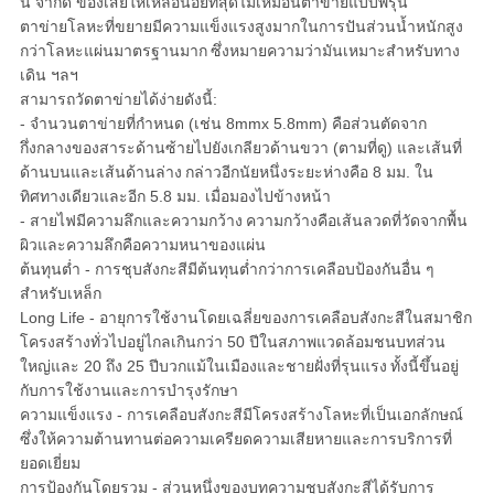
นี้ จำกัด ของเสียให้เหลือน้อยที่สุดไม่เหมือนตาข่ายแบบพรุน
ตาข่ายโลหะที่ขยายมีความแข็งแรงสูงมากในการปันส่วนน้ำหนักสูง
กว่าโลหะแผ่นมาตรฐานมาก
ซึ่งหมายความว่ามันเหมาะสำหรับทาง
เดิน ฯลฯ
สามารถวัดตาข่ายได้ง่ายดังนี้:
- จำนวนตาข่ายที่กำหนด (เช่น 8mmx 5.8mm) คือส่วนตัดจาก
กึ่งกลางของสาระด้านซ้ายไปยังเกลียวด้านขวา (ตามที่ดู) และเส้นที่
ด้านบนและเส้นด้านล่าง
กล่าวอีกนัยหนึ่งระยะห่างคือ 8 มม. ใน
ทิศทางเดียวและอีก 5.8 มม. เมื่อมองไปข้างหน้า
- สายไฟมีความลึกและความกว้าง
ความกว้างคือเส้นลวดที่วัดจากพื้น
ผิวและความลึกคือความหนาของแผ่น
ต้นทุนต่ำ - การชุบสังกะสีมีต้นทุนต่ำกว่าการเคลือบป้องกันอื่น ๆ
สำหรับเหล็ก
Long Life - อายุการใช้งานโดยเฉลี่ยของการเคลือบสังกะสีในสมาชิก
โครงสร้างทั่วไปอยู่ไกลเกินกว่า 50 ปีในสภาพแวดล้อมชนบทส่วน
ใหญ่และ 20 ถึง 25 ปีบวกแม้ในเมืองและชายฝั่งที่รุนแรง
ทั้งนี้ขึ้นอยู่
กับการใช้งานและการบำรุงรักษา
ความแข็งแรง - การเคลือบสังกะสีมีโครงสร้างโลหะที่เป็นเอกลักษณ์
ซึ่งให้ความต้านทานต่อความเครียดความเสียหายและการบริการที่
ยอดเยี่ยม
การป้องกันโดยรวม - ส่วนหนึ่งของบทความชุบสังกะสีได้รับการ