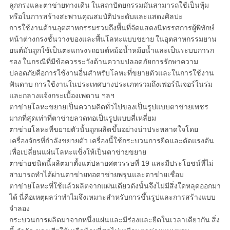
ลูกกรงและตาข่ายทางเดิน
ในสถาปัตยกรรมมันสามารถใช้เป็นหุ้ม
หรือในการสร้างสะพานคุณสมบัติประดับและแสดงศิลปะ
การใช้งานด้านอุตสาหกรรมรวมถึงพื้นที่จัดแสดงนิทรรศการผู้พิทักษ์
หน้าต่างกรงชั้นวางของและพื้นโลหะแบบขยาย
ในอุตสาหกรรมยาน
ยนต์มันถูกใช้เป็นตะแกรงรถยนต์หม้อน้ำหม้อน้ำและเป็นระบบการก
รอง
ในกรณีที่มีข้อควรระวังด้านความปลอดภัยการรักษาความ
ปลอดภัยคือการใช้งานอื่นสำหรับโลหะที่ขยายตัวและในการใช้งาน
ฟันดาบ
การใช้งานในประเทศบางประเภทรวมถึงเฟอร์นิเจอร์ในร่ม
และกลางแจ้งกระเบื้องเพดาน ฯลฯ
ตาข่ายโลหะขยายเป็นความคิดทั่วไปของเป็นรูปแบบตาข่ายเพชร
มากที่สุดเท่าที่ตาข่ายลวดทอเป็นรูปแบบสี่เหลี่ยม
ตาข่ายโลหะที่ขยายตัวนั้นถูกผลิตขึ้นอย่างน่าประหลาดใจโดย
เครื่องจักรที่กำลังขยายตัว
เครื่องนี้ใช้กระบวนการยืดและตัดแรงดัน
เพื่อเปลี่ยนแผ่นโลหะแข็งให้เป็นตาข่ายขยาย
ตาข่ายชนิดนี้ผลิตมาตั้งแต่ปลายศตวรรษที่ 19 และมีประโยชน์ที่ไม่
สามารถทำได้ผ่านตาข่ายทอตาข่ายพรุนและตาข่ายเชื่อม
ตาข่ายโลหะที่ใช้แล้วผลิตจากแผ่นเดียวดังนั้นจึงไม่มีสิ่งใดหลุดออกมา
ได้
นี่คือเหตุผลว่าทำไมจึงเหมาะสำหรับการขึ้นรูปและการสร้างแบบ
จำลอง
กระบวนการผลิตมาจากหนึ่งแผ่นและมีร่องและยืดในเวลาเดียวกัน
สิ่ง