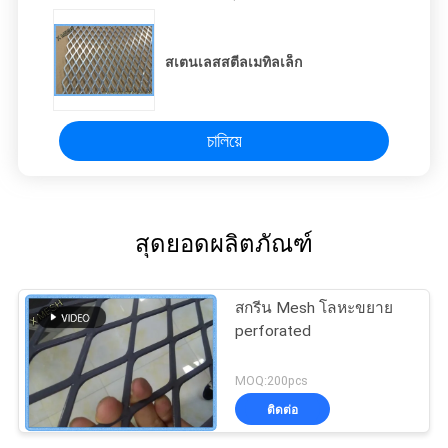
สเตนเลสสตีลเมทิลเล็ก
চালিয়ে
สุดยอดผลิตภัณฑ์
สกรีน Mesh โลหะขยาย
perforated
MOQ:200pcs
ติดต่อ