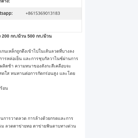
์กลาง:
tsapp:
+8615369013183
ง 200 กก./ม้วน 500 กก./ม้วน
กนเหล็กถูกดึงเข้าไปในเส้นลวดที่บางลง
นการหล่อเย็น และการชุบกัลวาไนซ์ผ่านการ
ารผลิตช้า ความหนาของสังกะสีเคลือบจะ
ที่สดใส ทนทานต่อการกัดกร่อนสูง และโดย
ร้อน
 ผ่านการวาดลวด การล้างด้วยกรดและการ
รรม ลวดตาข่ายทอ ตาข่ายฟันดาบทางด่วน