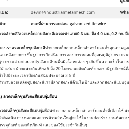
ศูนย
ีเมล:
devin@industrialmetalmesh.com
Wha
น้น:
ลวดที่ผ่านการอบอ่อน
,
galvanized tie wire
ลวดสังกะสี/ลวดเหล็กอาบสังกะสี/ลวดเข้าเล่ม/0.3 มม. ถึง 4.0 มม.,0.2 กก. ถึ
ของเรา
ลวดเหล็กชุบสังกะสี
ทำจากเหล็กลวดเหล็กกล้าคาร์บอนต่ำคุณภาพสูงแ
และหลังจากการขึ้นรูป การกัดสนิม การดอง การหลอมที่อุณหภูมิสูง กระบว
ชุบ กระแส unipolarity สังกะสีบนพื้นผิวโลหะค่อย ๆ เกิดขึ้นความเร็วในก
สม่ำเสมอ มักจะต่างกันเพียง 5 ถึง 20 ไมครอนผลิตภัณฑ์ของเรามีรูปลักษณ์
ทั่วไปมีระยะเวลาป้องกันสนิมประมาณ 3-5 ปี
สำหรับลวดเหล็กชุบสังกะสีเรามีลวดสังกะสีด้วยไฟฟ้าและลวดสังกะสีแบบจุ่ม
1) ลวดเหล็กชุบสังกะสีแบบจุ่มร้อน
ลวดเหล็กชุบสังกะสีแบบจุ่มร้อน
ทำจากลวดเหล็กกล้าคาร์บอนต่ำที่เลือกใช้
กำจัดสนิม การหลอมและการม้วนส่วนใหญ่จะใช้ในงานก่อสร้าง งานหัตถก
บรรจุภัณฑ์ของผลิตภัณฑ์ และของใช้ประจำวันอื่นๆ