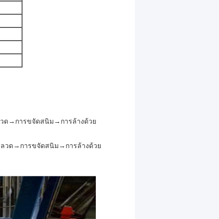
ลวด→การขจัดสนิม→การล้างด้วย
อมลวด→การขจัดสนิม→การล้างด้วย