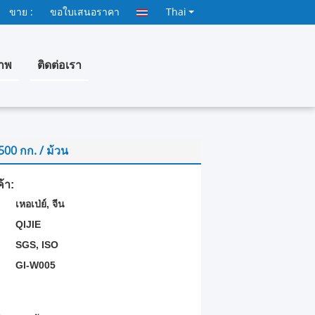
ขาย :
ขอใบเสนอราคา
Thai
าพ
ติดต่อเรา
 500 กก. / ม้วน
้า:
เหอเป่ย์, จีน
QIJIE
SGS, ISO
GI-W005