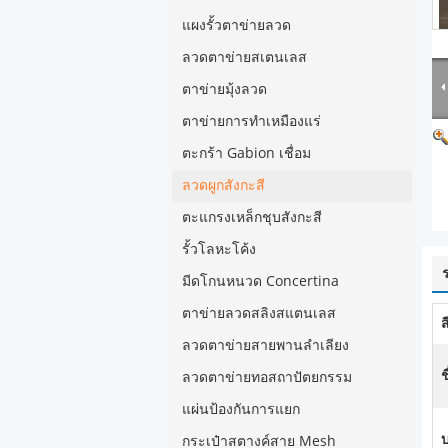
แผงรั้วตาข่ายลวด
ลวดตาข่ายสเตนเลส
ตาข่ายมุ้งลวด
ตาข่ายการทำเหมืองแร่
ตะกร้า Gabion เชื่อม
ลวดผูกสังกะสี
ตะแกรงเหล็กชุบสังกะสี
รั้วโลหะโค้ง
มีดโกนหนวด Concertina
ตาข่ายลวดสลิงสแตนเลส
ส
ลวดตาข่ายสายพานลำเลียง
ช
ลวดตาข่ายทอสถาปัตยกรรม
แผ่นป้องกันการแยก
บ
กระเป๋าสตางค์สาย Mesh