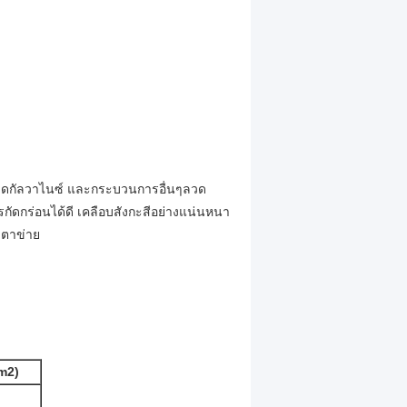
วดกัลวาไนซ์ และกระบวนการอื่นๆลวด
กัดกร่อนได้ดี เคลือบสังกะสีอย่างแน่นหนา
ดตาข่าย
/m2)